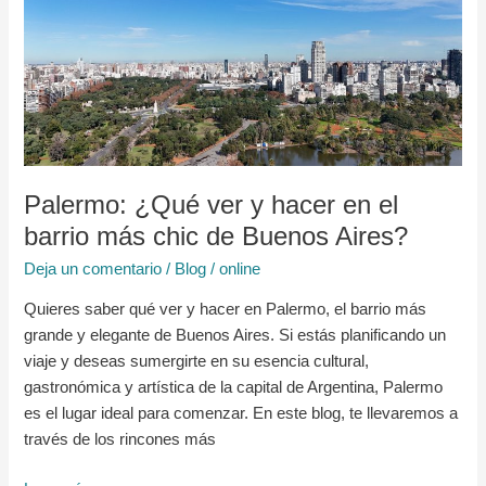
ver
y
hacer
en
el
barrio
más
Palermo: ¿Qué ver y hacer en el
chic
barrio más chic de Buenos Aires?
de
Buenos
Deja un comentario
/
Blog
/
online
Aires?
Quieres saber qué ver y hacer en Palermo, el barrio más
grande y elegante de Buenos Aires. Si estás planificando un
viaje y deseas sumergirte en su esencia cultural,
gastronómica y artística de la capital de Argentina, Palermo
es el lugar ideal para comenzar. En este blog, te llevaremos a
través de los rincones más