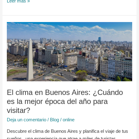
Leer más »
El
clima
en
Buenos
Aires:
¿Cuándo
es
la
mejor
El clima en Buenos Aires: ¿Cuándo
época
es la mejor época del año para
del
año
visitar?
para
Deja un comentario
/
Blog
/
online
visitar?
Descubre el clima de Buenos Aires y planifica el viaje de tus
sueños , una experiencia que atrae a miles de turistas