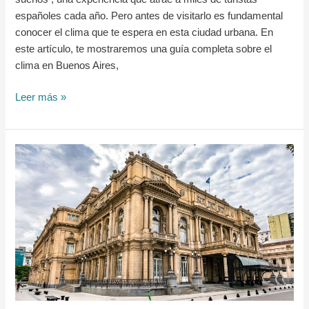
españoles cada año. Pero antes de visitarlo es fundamental
conocer el clima que te espera en esta ciudad urbana. En
este artículo, te mostraremos una guía completa sobre el
clima en Buenos Aires,
Leer más »
El
Teatro
Colón
de
Buenos
Aires:
Historia
y
Consejos
para