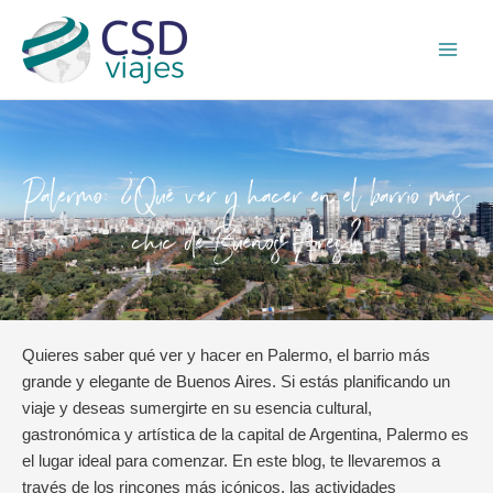
Ir
Main
al
Men
contenido
Palermo: ¿Qué ver y hacer en el barrio más
chic de Buenos Aires?
Quieres saber qué ver y hacer en Palermo, el barrio más
grande y elegante de Buenos Aires. Si estás planificando un
viaje y deseas sumergirte en su esencia cultural,
gastronómica y artística de la capital de Argentina, Palermo es
el lugar ideal para comenzar. En este blog, te llevaremos a
través de los rincones más icónicos, las actividades