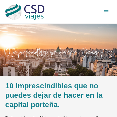
Ir
Main
al
Men
contenido
10 Imprescindibles que hacer en Buenos Aires
10 imprescindibles que no
puedes dejar de hacer en la
capital porteña.