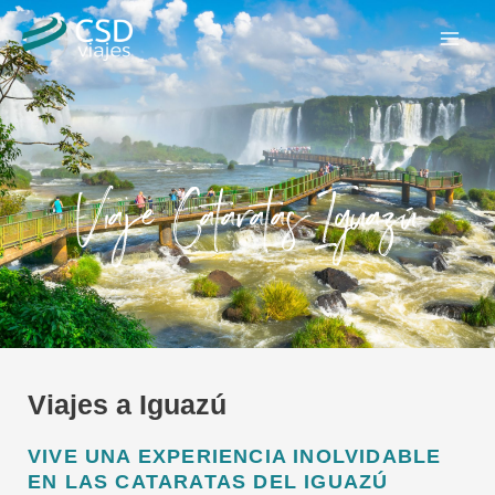
Ir
Main
al
Men
contenido
Viaje Cataratas Iguazú
Viajes a Iguazú
VIVE UNA EXPERIENCIA INOLVIDABLE
EN LAS CATARATAS DEL IGUAZÚ