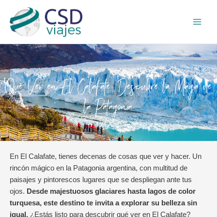
Ir
Main
al
Men
contenido
Qué Ver en El Calafate: Descubre la Magia de
la Patagonia
En El Calafate, tienes decenas de cosas que ver y hacer. Un
rincón mágico en la Patagonia argentina, con multitud de
paisajes y pintorescos lugares que se despliegan ante tus
ojos.
Desde majestuosos glaciares hasta lagos de color
turquesa, este destino te invita a explorar su belleza sin
igual.
¿Estás listo para descubrir qué ver en El Calafate?