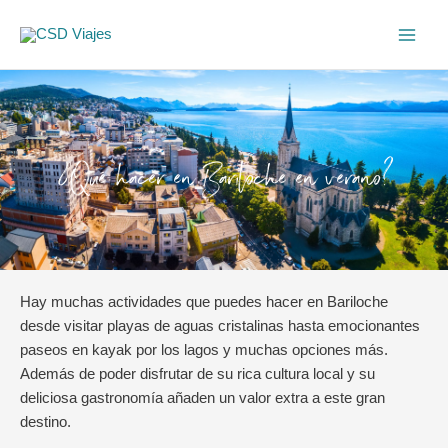
Ir
Main
al
Men
contenido
¿Qué hacer en Bariloche en verano?
Hay muchas actividades que puedes hacer en Bariloche
desde visitar playas de aguas cristalinas hasta emocionantes
paseos en kayak por los lagos y muchas opciones más.
Además de poder disfrutar de su rica cultura local y su
deliciosa gastronomía añaden un valor extra a este gran
destino.