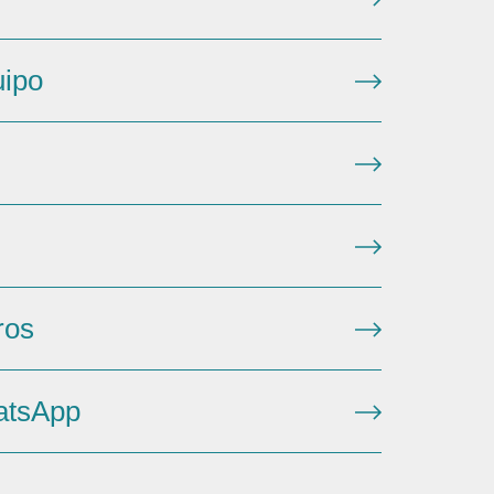
uipo
ros
atsApp