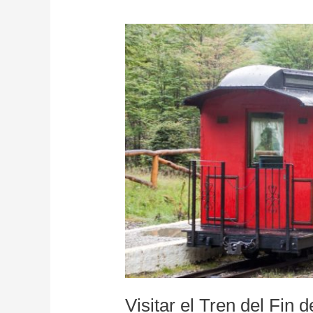
Visitar
el
Tren
del
Fin
del
Mundo:
Historia
y
Consejos
Visitar el Tren del Fin 