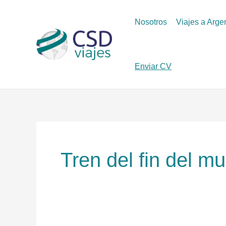
Ir
al
Nosotros
Viajes a Arge
contenido
Enviar CV
Tren del fin del m