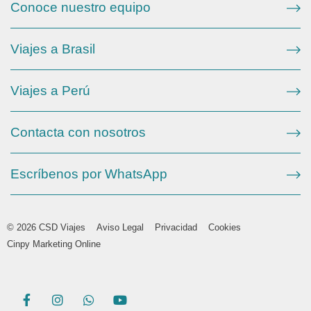
Conoce nuestro equipo
Viajes a Brasil
Viajes a Perú
Contacta con nosotros
Escríbenos por WhatsApp
© 2026 CSD Viajes
Aviso Legal
Privacidad
Cookies
Cinpy Marketing Online
F
I
W
Y
a
n
h
o