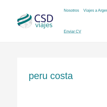
Ir
al
Nosotros
Viajes a Arge
contenido
Enviar CV
peru costa