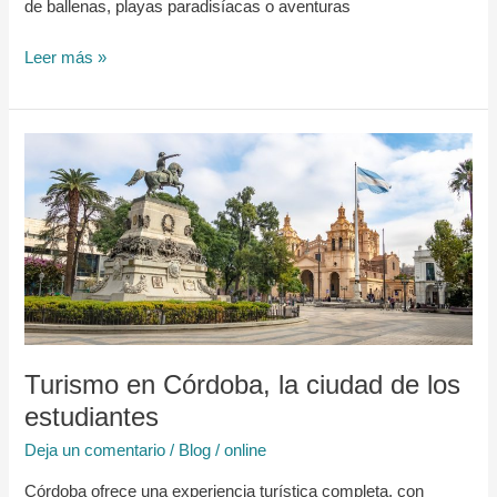
de ballenas, playas paradisíacas o aventuras
Leer más »
Turismo
en
Córdoba,
la
ciudad
de
los
estudiantes
Turismo en Córdoba, la ciudad de los
estudiantes
Deja un comentario
/
Blog
/
online
Córdoba ofrece una experiencia turística completa, con