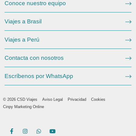
Conoce nuestro equipo
Viajes a Brasil
Viajes a Perú
Contacta con nosotros
Escríbenos por WhatsApp
© 2026 CSD Viajes
Aviso Legal
Privacidad
Cookies
Cinpy Marketing Online
F
I
W
Y
a
n
h
o