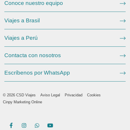
Conoce nuestro equipo
Viajes a Brasil
Viajes a Perú
Contacta con nosotros
Escríbenos por WhatsApp
© 2026 CSD Viajes
Aviso Legal
Privacidad
Cookies
Cinpy Marketing Online
F
I
W
Y
a
n
h
o