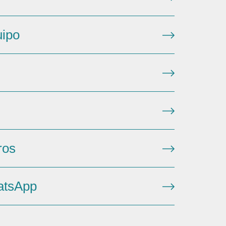
uipo
ros
atsApp