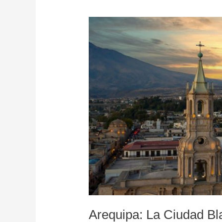
Arequipa:
La
Ciudad
Blanca
del
Sur
de
Perú
Arequipa: La Ciudad Bl