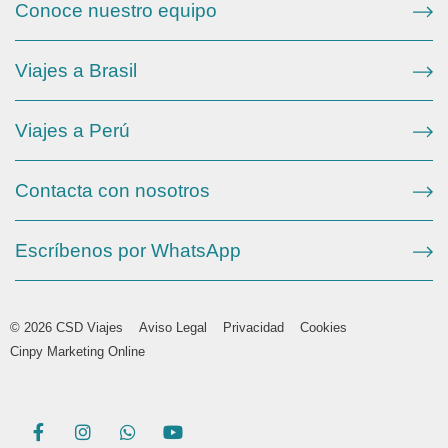
Conoce nuestro equipo
Viajes a Brasil
Viajes a Perú
Contacta con nosotros
Escríbenos por WhatsApp
© 2026 CSD Viajes
Aviso Legal
Privacidad
Cookies
Cinpy Marketing Online
F
I
W
Y
a
n
h
o