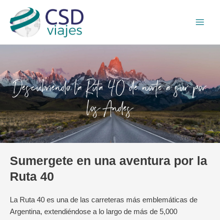
Ir
Main
al
Men
contenido
Descubriendo la Ruta 40 de norte a sur por
los Andes
Sumergete en una aventura por la
Ruta 40
La Ruta 40 es una de las carreteras más emblemáticas de
Argentina, extendiéndose a lo largo de más de 5,000